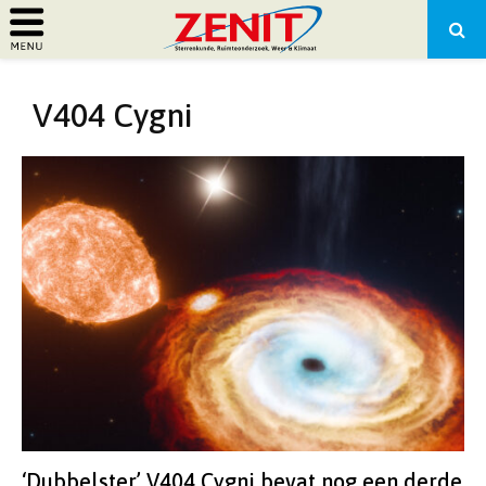
PRIMARY
V404 Cygni
MENU
‘Dubbelster’ V404 Cygni bevat nog een derde