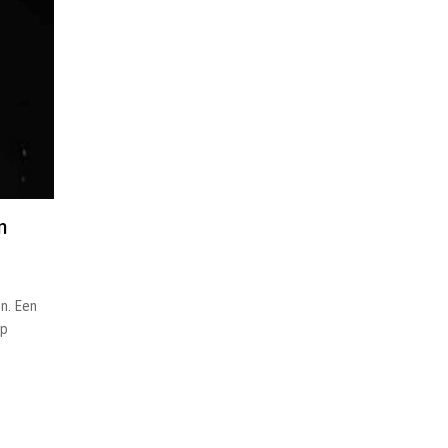
n
n. Een
op