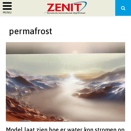
PRIMARY
permafrost
MENU
Model laat zien hoe er water kon stromen op