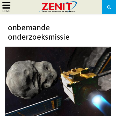
PRIMARY
onbemande
MENU
onderzoeksmissie