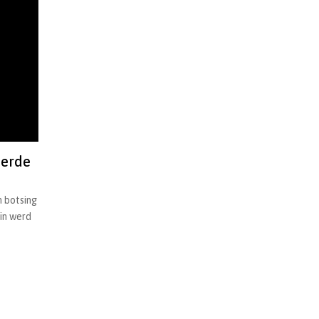
eerde
n botsing
in werd