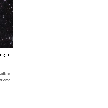
ng in
Wolk te
lescoop