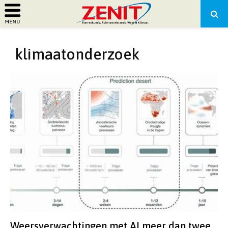
PRIMARY
klimaatonderzoek
MENU
Weersverwachtingen met AI meer dan twee