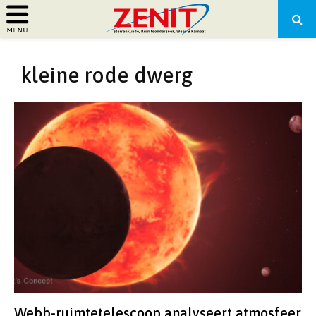
PRIMARY
kleine rode dwerg
MENU
Webb-ruimtetelescoop analyseert atmosfeer