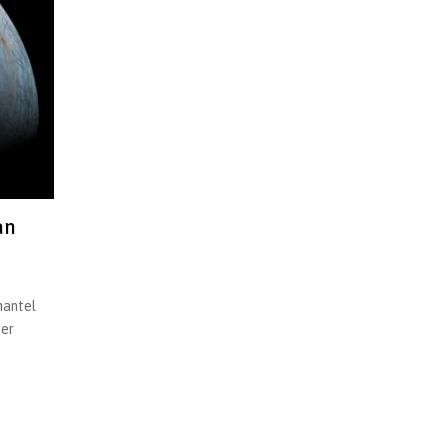
an
mantel
ter