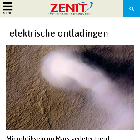
PRIMARY
elektrische ontladingen
MENU
Microbliksem op Mars gedetecteerd