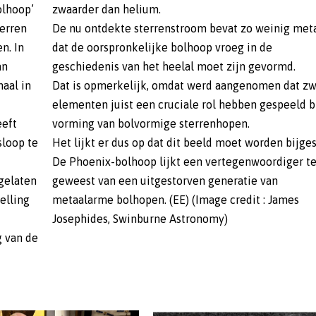
olhoop’
zwaarder dan helium.
terren
De nu ontdekte sterrenstroom bevat zo weinig meta
n. In
dat de oorspronkelijke bolhoop vroeg in de
an
geschiedenis van het heelal moet zijn gevormd.
aal in
Dat is opmerkelijk, omdat werd aangenomen dat z
elementen juist een cruciale rol hebben gespeeld b
eeft
vorming van bolvormige sterrenhopen.
sloop te
Het lijkt er dus op dat dit beeld moet worden bijges
De Phoenix-bolhoop lijkt een vertegenwoordiger te
rgelaten
geweest van een uitgestorven generatie van
elling
metaalarme bolhopen. (EE) (Image credit : James
Josephides, Swinburne Astronomy)
g van de