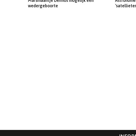
Marsmaantje Deimos mogelijk een
Astronomen
wedergeboorte
‘satelliete