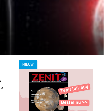
NIEUW
s
de