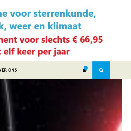
0
VER ONS