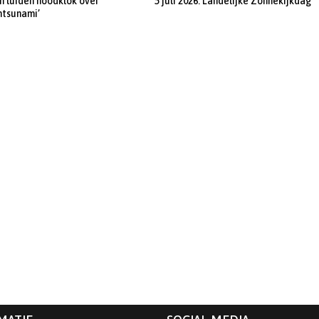
 luiden noodklok over
5 juli 2026: Landelijke Zonnekijkdag
ntsunami’