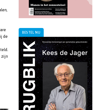
len,
ware
BESTEL NU
ij de
teld.
 zijn