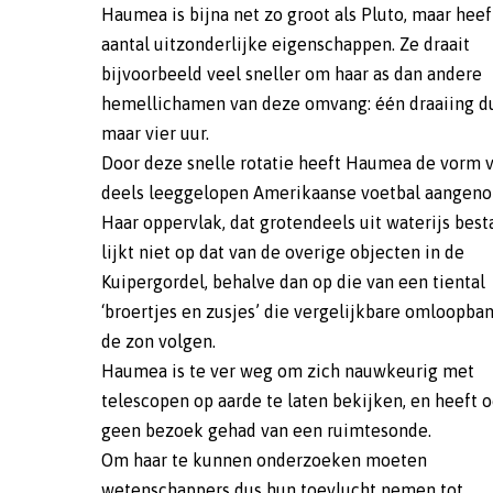
Haumea is bijna net zo groot als Pluto, maar heef
aantal uitzonderlijke eigenschappen. Ze draait
bijvoorbeeld veel sneller om haar as dan andere
hemellichamen van deze omvang: één draaiing d
maar vier uur.
Door deze snelle rotatie heeft Haumea de vorm 
deels leeggelopen Amerikaanse voetbal aangen
Haar oppervlak, dat grotendeels uit waterijs besta
lijkt niet op dat van de overige objecten in de
Kuipergordel, behalve dan op die van een tiental
‘broertjes en zusjes’ die vergelijkbare omloopb
de zon volgen.
Haumea is te ver weg om zich nauwkeurig met
telescopen op aarde te laten bekijken, en heeft 
geen bezoek gehad van een ruimtesonde.
Om haar te kunnen onderzoeken moeten
wetenschappers dus hun toevlucht nemen tot