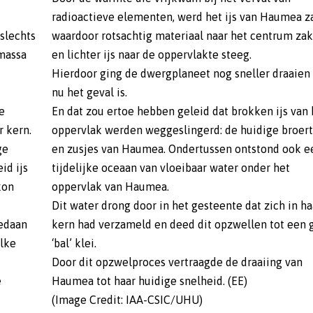
radioactieve elementen, werd het ijs van Haumea z
slechts
waardoor rotsachtig materiaal naar het centrum za
 massa
en lichter ijs naar de oppervlakte steeg.
Hierdoor ging de dwergplaneet nog sneller draaien
nu het geval is.
e
En dat zou ertoe hebben geleid dat brokken ijs van 
r kern.
oppervlak werden weggeslingerd: de huidige broert
ge
en zusjes van Haumea. Ondertussen ontstond ook e
id ijs
tijdelijke oceaan van vloeibaar water onder het
kon
oppervlak van Haumea.
Dit water drong door in het gesteente dat zich in ha
gedaan
kern had verzameld en deed dit opzwellen tot een 
lke
‘bal’ klei.
t
Door dit opzwelproces vertraagde de draaiing van
e
Haumea tot haar huidige snelheid. (EE)
(Image Credit: IAA-CSIC/UHU)