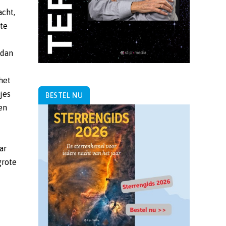
acht,
kte
 dan
het
jes
BESTEL NU
en
ar
grote