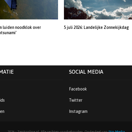
 luiden noodklok over
5 juli 2026: Landelijke Zonnekijkdag
ntsunami’
MATIE
SOCIAL MEDIA
Facebook
ids
Twitter
ren
Instagram
2026 - Zenitonline.nl. Alle rechten voorbehouden. Onderdeel van
Stip Media