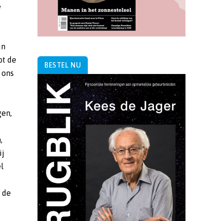
e
un
ot de
BESTEL NU
 ons
gen,
,
ij
l
 de