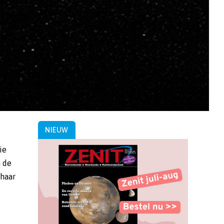
NIEUW
ie
n de
 haar
s