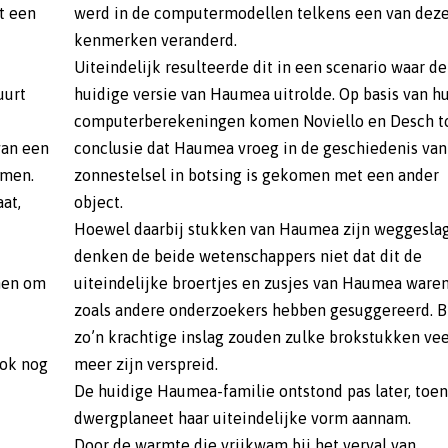
t een
werd in de computermodellen telkens een van dez
kenmerken veranderd.
Uiteindelijk resulteerde dit in een scenario waar de
uurt
huidige versie van Haumea uitrolde. Op basis van h
computerberekeningen komen Noviello en Desch t
van een
conclusie dat Haumea vroeg in de geschiedenis van
omen.
zonnestelsel in botsing is gekomen met een ander
at,
object.
Hoewel daarbij stukken van Haumea zijn weggesla
denken de beide wetenschappers niet dat dit de
anen om
uiteindelijke broertjes en zusjes van Haumea waren
zoals andere onderzoekers hebben gesuggereerd. B
zo’n krachtige inslag zouden zulke brokstukken vee
ook nog
meer zijn verspreid.
De huidige Haumea-familie ontstond pas later, toen
dwergplaneet haar uiteindelijke vorm aannam.
Door de warmte die vrijkwam bij het verval van