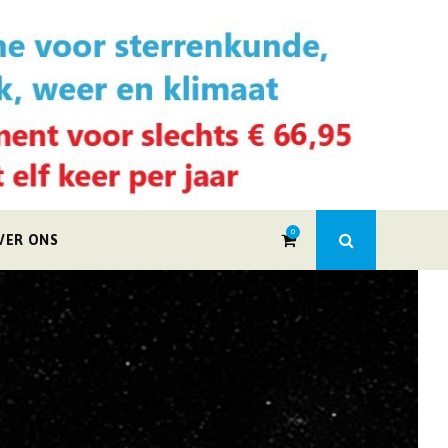
0
VER ONS