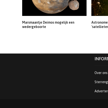
Marsmaantje Deimos mogelijk een
Astronomen
wedergeboorte
‘satelliete
INFOR
Over ons
Sterreng
Adverte