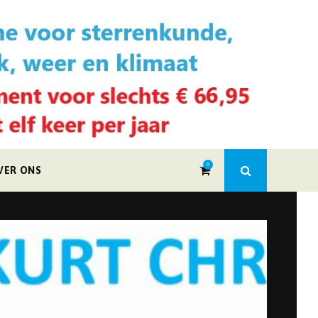
0
VER ONS