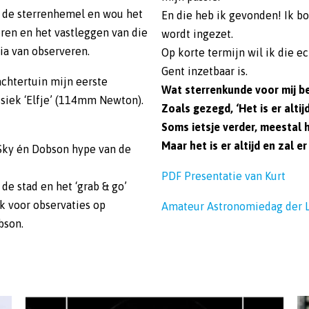
op de sterrenhemel en wou het
En die heb ik gevonden! Ik b
eren en het vastleggen van die
wordt ingezet.
ia van observeren.
Op korte termijn wil ik die e
Gent inzetbaar is.
 achtertuin mijn eerste
Wat sterrenkunde voor mij b
siek ‘Elfje’ (114mm Newton).
Zoals gezegd, ‘Het is er altijd
Soms ietsje verder, meestal h
Maar het is er altijd en zal er a
 Sky én Dobson hype van de
PDF Presentatie van Kurt
de stad en het ‘grab & go’
k voor observaties op
Amateur Astronomiedag der 
bson.