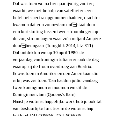
Dat was toen we na tien jaar ijverig zoeken,
waarbij we met behulp van satellieten een
heleboel spectra opgenomen hadden, erachter
kwamen dat een zonnevlam ontstaat door
een kortsluiting tussen twee stroombogen op
de zon; stroombogen waar zo’n miljard Ampère
doorheengaan. (Terugblik 2014, blz. 311)
Dat ontdekten we op 30 april 1980: de
verjaardag van koningin Juliana en ook de dag
waarop zij de troon overdroeg aan Beatrix.
Ik was toen in Amerika, en een Amerikaan die
erbij was zei toen: ‘Dan hadden jullie vandaag
twee koninginnen en noemen we dit de
Koninginnenvlam (Queens’s flare).’
Naast je wetenschappelijke werk heb je ook tal
van bestuurlijke functies in de wetenschap
bekleed: IAU, COSPAR, ICSU, SCEPSIS.