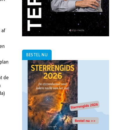
 af
len
BESTEL NU
plan
at de
n
da)