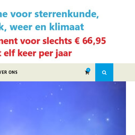
0
VER ONS