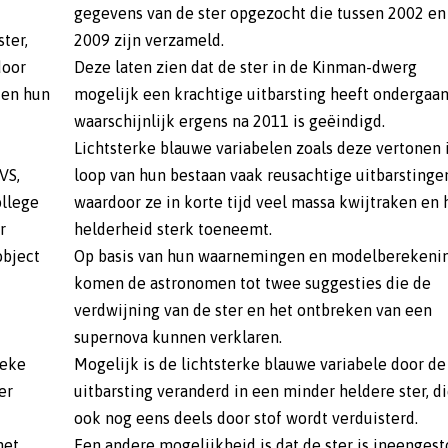
gegevens van de ster opgezocht die tussen 2002 en
ter,
2009 zijn verzameld.
door
Deze laten zien dat de ster in de Kinman-dwerg
 en hun
mogelijk een krachtige uitbarsting heeft ondergaan
waarschijnlijk ergens na 2011 is geëindigd.
Lichtsterke blauwe variabelen zoals deze vertonen 
VS,
loop van hun bestaan vaak reusachtige uitbarstinge
ollege
waardoor ze in korte tijd veel massa kwijtraken en 
r
helderheid sterk toeneemt.
object
Op basis van hun waarnemingen en modelberekeni
komen de astronomen tot twee suggesties die de
verdwijning van de ster en het ontbreken van een
supernova kunnen verklaren.
ieke
Mogelijk is de lichtsterke blauwe variabele door de
er
uitbarsting veranderd in een minder heldere ster, d
ook nog eens deels door stof wordt verduisterd.
het
Een andere mogelijkheid is dat de ster is ineengest