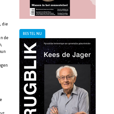
, die
BESTEL NU
in de
n,
hun
ngen
ie
ort