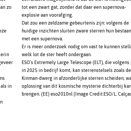
man zo
tot een zwart gat, zonder dat daar een supernova-
e
explosie aan voorafging.
Dat zou een zeldzame gebeurtenis zijn: volgens de
eze
huidige inzichten sluiten zware sterren hun bestaan
met een supernova.
Er is meer onderzoek nodig om vast te kunnen stel
ierin
welk lot de ster heeft ondergaan.
geveer
ESO’s Extremely Large Telescope (ELT), die volgens 
in 2025 in bedrijf komt, kan sterrenstelsels zoals de
oms
Kinman-dwerg in afzonderlijke sterren scheiden, w
als in
oplossing van dit kosmische mysterie dichterbij ka
brengen. (EE) eso2010nl (Image Credit:ESO/L. Calça
en