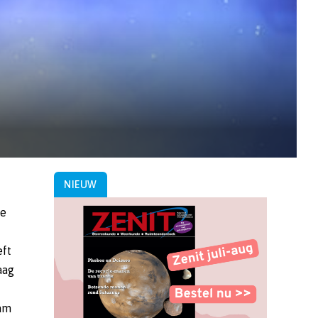
r
NIEUW
ze
eft
aag
eam