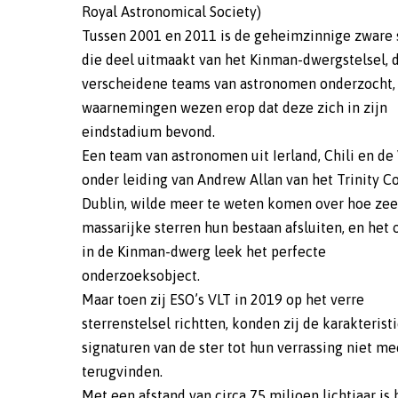
Royal Astronomical Society)
Tussen 2001 en 2011 is de geheimzinnige zware s
die deel uitmaakt van het Kinman-dwergstelsel, 
verscheidene teams van astronomen onderzocht,
waarnemingen wezen erop dat deze zich in zijn
eindstadium bevond.
Een team van astronomen uit Ierland, Chili en de 
onder leiding van Andrew Allan van het Trinity C
Dublin, wilde meer te weten komen over hoe zee
massarijke sterren hun bestaan afsluiten, en het 
in de Kinman-dwerg leek het perfecte
onderzoeksobject.
Maar toen zij ESO’s VLT in 2019 op het verre
sterrenstelsel richtten, konden zij de karakterist
signaturen van de ster tot hun verrassing niet me
terugvinden.
Met een afstand van circa 75 miljoen lichtjaar is 