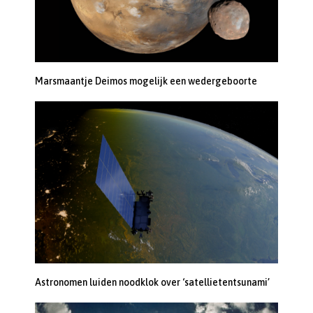
Marsmaantje Deimos mogelijk een wedergeboorte
Astronomen luiden noodklok over ‘satellietentsunami’