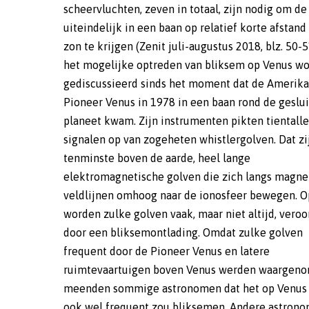
scheervluchten, zeven in totaal, zijn nodig om d
uiteindelijk in een baan op relatief korte afstand
zon te krijgen (Zenit juli-augustus 2018, blz. 50-5
het mogelijke optreden van bliksem op Venus wo
gediscussieerd sinds het moment dat de Amerik
Pioneer Venus in 1978 in een baan rond de geslu
planeet kwam. Zijn instrumenten pikten tientall
signalen op van zogeheten whistlergolven. Dat zi
tenminste boven de aarde, heel lange
elektromagnetische golven die zich langs magne
veldlijnen omhoog naar de ionosfeer bewegen. O
worden zulke golven vaak, maar niet altijd, veroo
door een bliksemontlading. Omdat zulke golven
frequent door de Pioneer Venus en latere
ruimtevaartuigen boven Venus werden waargeno
meenden sommige astronomen dat het op Venus
ook wel frequent zou bliksemen. Andere astron