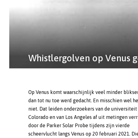
Whistlergolven op Venus 
Op Venus komt waarschijnlijk veel minder bliks
wezen er echter op dat zulke golven ook op ee
dan tot nu toe werd gedacht. En misschien wel h
proces zouden kunnen wijzen. Daar komt nog 
niet. Dat leiden onderzoekers van de universiteit
geen enkel ruimtevaartuig ooit met zekerheid
Colorado en van Los Angeles af uit metingen verr
door de Parker Solar Probe tijdens zijn vierde
scheervlucht langs Venus op 20 februari 2021. Di