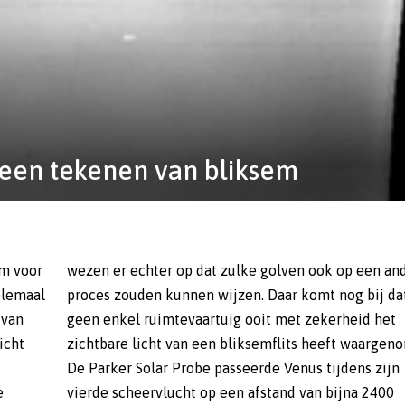
geen tekenen van bliksem
em voor
n ander
elemaal
bij dat
 van
 het
icht
zichtbare licht van een bliksemflits heeft waargen
De Parker Solar Probe passeerde Venus tijdens zijn
e
vierde scheervlucht op een afstand van bijna 2400