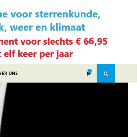
0
VER ONS