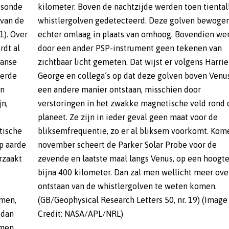
e sonde
kilometer. Boven de nachtzijde werden toen tiental
 van de
whistlergolven gedetecteerd. Deze golven bewoge
1). Over
echter omlaag in plaats van omhoog. Bovendien we
rdt al
door een ander PSP-instrument geen tekenen van
aanse
zichtbaar licht gemeten. Dat wijst er volgens Harrie
ierde
George en collega’s op dat deze golven boven Venu
en
een andere manier ontstaan, misschien door
jn,
verstoringen in het zwakke magnetische veld rond 
planeet. Ze zijn in ieder geval geen maat voor de
tische
bliksemfrequentie, zo er al bliksem voorkomt. Ko
p aarde
november scheert de Parker Solar Probe voor de
rzaakt
zevende en laatste maal langs Venus, op een hoogt
bijna 400 kilometer. Dan zal men wellicht meer ove
ontstaan van de whistlergolven te weten komen.
men,
(GB/Geophysical Research Letters 50, nr. 19) (Image
 dan
Credit: NASA/APL/NRL)
omen