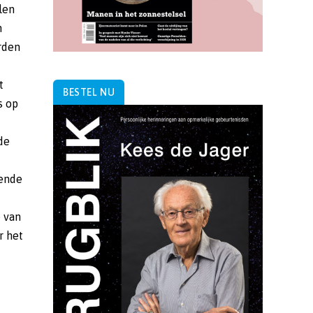
len
n
rden
t
BESTEL NU
s op
de
mende
e van
r het