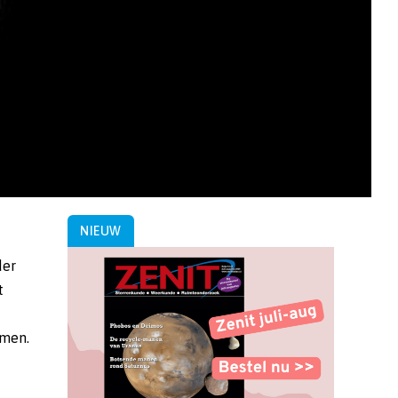
NIEUW
omen.