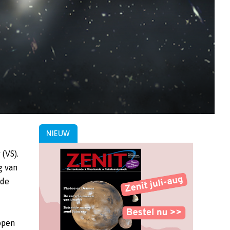
NIEUW
(VS).
g van
 de
open