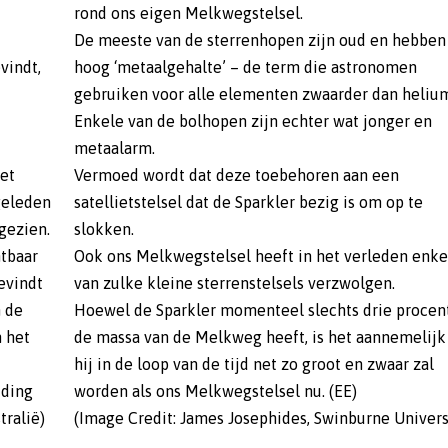
rond ons eigen Melkwegstelsel.
De meeste van de sterrenhopen zijn oud en hebben
vindt,
hoog ‘metaalgehalte’ – de term die astronomen
gebruiken voor alle elementen zwaarder dan heliu
Enkele van de bolhopen zijn echter wat jonger en
metaalarm.
het
Vermoed wordt dat deze toebehoren aan een
geleden
satellietstelsel dat de Sparkler bezig is om op te
tgezien.
slokken.
htbaar
Ook ons Melkwegstelsel heeft in het verleden enke
evindt
van zulke kleine sterrenstelsels verzwolgen.
n de
Hoewel de Sparkler momenteel slechts drie procen
n het
de massa van de Melkweg heeft, is het aannemelijk
hij in de loop van de tijd net zo groot en zwaar zal
iding
worden als ons Melkwegstelsel nu. (EE)
tralië)
(Image Credit: James Josephides, Swinburne Univers