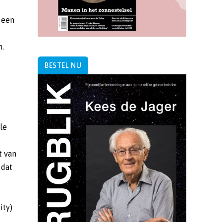
 een
m.
BESTEL NU
le
t van
 dat
ity)