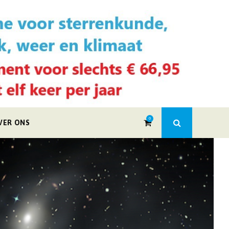
0
VER ONS