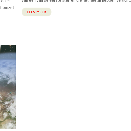
van een van de eerste sterren die het heelal hebben verlicht..
telsel
tof omzet
LEES MEER