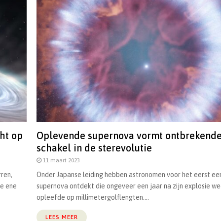
ht op
Oplevende supernova vormt ontbrekend
schakel in de sterevolutie
11 maart 2023
ren,
Onder Japanse leiding hebben astronomen voor het eerst ee
de ene
supernova ontdekt die ongeveer een jaar na zijn explosie we
opleefde op millimetergolflengten....
LEES MEER