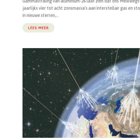
Gammastraling van aluminium-26 laat zien dat ons Melkwegs
jaarlijks vier tot acht zonsmassa’s aan interstellair gas en s
in nieuwe sterren,...
LEES MEER