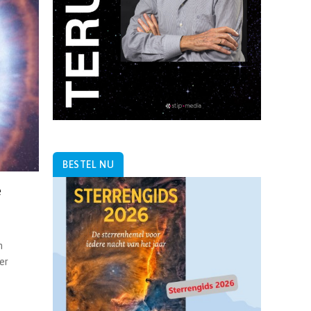
BESTEL NU
e
n
er