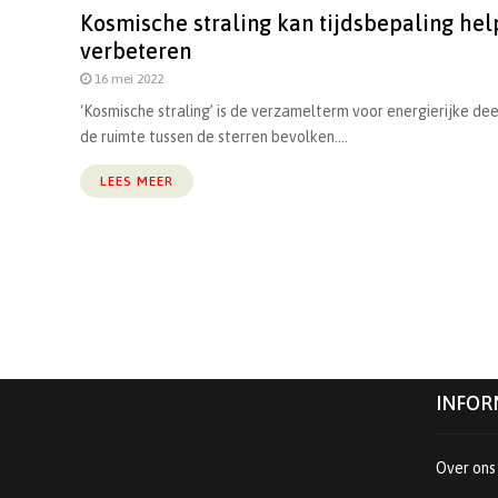
Kosmische straling kan tijdsbepaling he
verbeteren
16 mei 2022
‘Kosmische straling’ is de verzamelterm voor energierijke dee
de ruimte tussen de sterren bevolken....
LEES MEER
Berichten
paginering
INFOR
Over ons