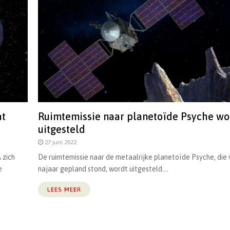
at
Ruimtemissie naar planetoïde Psyche wo
uitgesteld
27 juni 2022
 zich
De ruimtemissie naar de metaalrijke planetoïde Psyche, die 
e
najaar gepland stond, wordt uitgesteld....
LEES MEER