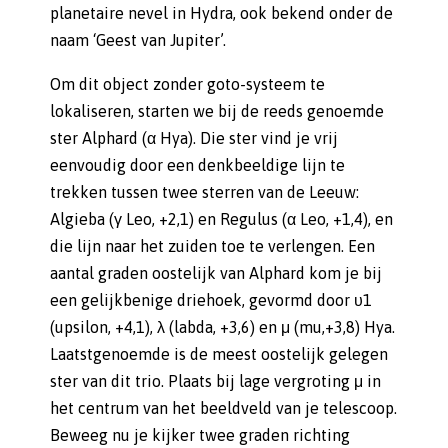
planetaire nevel in Hydra, ook bekend onder de
naam ‘Geest van Jupiter’.
Om dit object zonder goto-systeem te
lokaliseren, starten we bij de reeds genoemde
ster Alphard (α Hya). Die ster vind je vrij
eenvoudig door een denkbeeldige lijn te
trekken tussen twee sterren van de Leeuw:
Algieba (γ Leo, +2,1) en Regulus (α Leo, +1,4), en
die lijn naar het zuiden toe te verlengen. Een
aantal graden oostelijk van Alphard kom je bij
een gelijkbenige driehoek, gevormd door υ1
(upsilon, +4,1), λ (labda, +3,6) en μ (mu,+3,8) Hya.
Laatstgenoemde is de meest oostelijk gelegen
ster van dit trio. Plaats bij lage vergroting μ in
het centrum van het beeldveld van je telescoop.
Beweeg nu je kijker twee graden richting