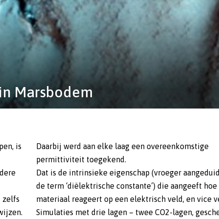
r in Marsbodem
pen, is
Daarbij werd aan elke laag een overeenkomstige
permittiviteit toegekend.
dere
Dat is de intrinsieke eigenschap (vroeger aangedui
de term ‘diëlektrische constante’) die aangeeft hoe
 zelfs
materiaal reageert op een elektrisch veld, en vice v
wijzen.
Simulaties met drie lagen – twee CO2-lagen, gesch