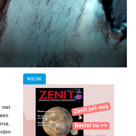
NIEUW
d met
 een
ersa.
eiden