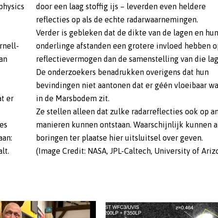
physics
door een laag stoffig ijs – leverden even heldere
reflecties op als de echte radarwaarnemingen.
Verder is gebleken dat de dikte van de lagen en hu
rnell-
onderlinge afstanden een grotere invloed hebben o
an
reflectievermogen dan de samenstelling van die lag
De onderzoekers benadrukken overigens dat hun
bevindingen niet aantonen dat er géén vloeibaar wa
t er
in de Marsbodem zit.
Ze stellen alleen dat zulke radarreflecties ook op a
ies
manieren kunnen ontstaan. Waarschijnlijk kunnen a
aan:
boringen ter plaatse hier uitsluitsel over geven.
lt.
(Image Credit: NASA, JPL-Caltech, University of Ariz