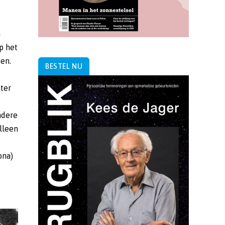
n
p het
en.
BESTEL NU
ter
ndere
lleen
ona)