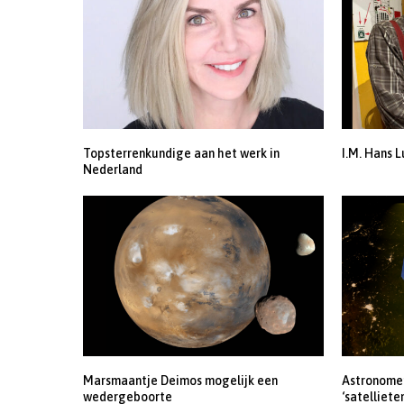
Topsterrenkundige aan het werk in
I.M. Hans L
Nederland
Marsmaantje Deimos mogelijk een
Astronomen
wedergeboorte
‘satelliete