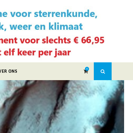
0
VER ONS