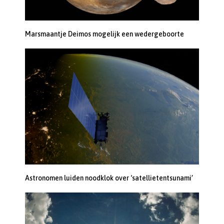
Marsmaantje Deimos mogelijk een wedergeboorte
Astronomen luiden noodklok over ‘satellietentsunami’