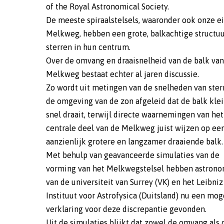
of the Royal Astronomical Society.
De meeste spiraalstelsels, waaronder ook onze e
Melkweg, hebben een grote, balkachtige structuu
sterren in hun centrum.
Over de omvang en draaisnelheid van de balk van
Melkweg bestaat echter al jaren discussie.
Zo wordt uit metingen van de snelheden van ster
de omgeving van de zon afgeleid dat de balk klei
snel draait, terwijl directe waarnemingen van het
centrale deel van de Melkweg juist wijzen op ee
aanzienlijk grotere en langzamer draaiende balk.
Met behulp van geavanceerde simulaties van de
vorming van het Melkwegstelsel hebben astron
van de universiteit van Surrey (VK) en het Leibniz
Instituut voor Astrofysica (Duitsland) nu een mog
verklaring voor deze discrepantie gevonden.
Uit de simulaties blijkt dat zowel de omvang als 