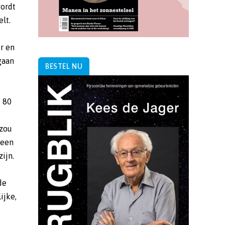
ordt
elt.
er en
 gaan
BESTEL NU
e 80
 zou
 een
ijn.
de
ijke,