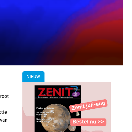
NIEUW
groot
ctie
 van