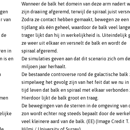
Wanneer de balk het domein van deze arm nadert w
igen
zijn draaiing afgeremd, terwijl de spiraal juist versn
r van
Zodra ze contact hebben gemaakt, bewegen ze een
tijdlang als één geheel, waardoor de balk veel lang
 de
trager lijkt dan hij in werkelijkheid is. Uiteindelijk
ze weer uit elkaar en versnelt de balk en wordt de
ren in
spiraal afgeremd.
n is en
De simulaties geven aan dat dit scenario zich om d
miljoen jaar herhaalt.
n
De bestaande controverse rond de galactische balk
simpelweg het gevolg zijn van het feit dat we nu in
tijd leven dat balk en spiraal met elkaar verbonden z
omen
Hierdoor lijkt de balk groot en traag.
De bewegingen van de sterren in de omgeving van 
elijke
zon wordt echter nog steeds bepaalt door de werkel
veel kleinere aard van de balk. (EE) (Image Credit T.
de
Hilmi / University of Surrey)