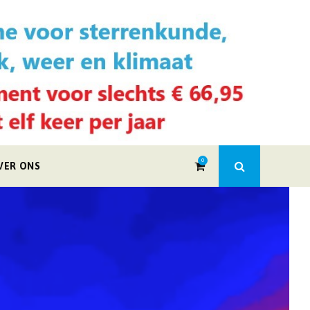
0
VER ONS