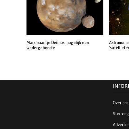
Marsmaantje Deimos mogelijk een
Astronomen
wedergeboorte
‘satelliete
INFOR
Over ons
Sterreng
Adverte