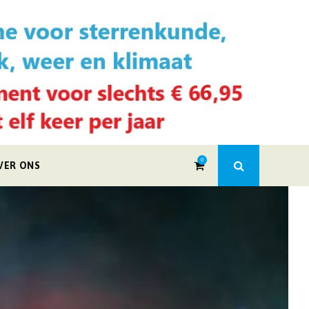
0
VER ONS