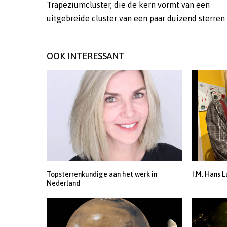
Trapeziumcluster, die de kern vormt van een
zolang het nog kan (Image Credit: Wido Oerlemans
uitgebreide cluster van een paar duizend sterren
OOK INTERESSANT
Topsterrenkundige aan het werk in
I.M. Hans L
Nederland