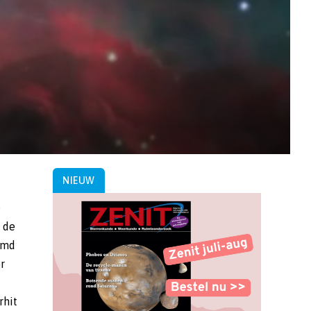
NIEUW
e
 de
rmd
r
rhit