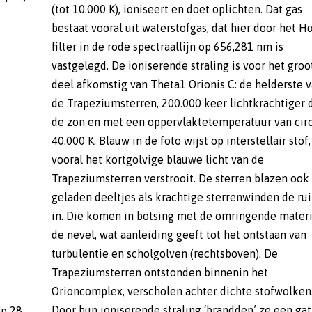
(tot 10.000 K), ioniseert en doet oplichten. Dat gas
bestaat vooral uit waterstofgas, dat hier door het H
filter in de rode spectraallijn op 656,281 nm is
vastgelegd. De ioniserende straling is voor het groo
deel afkomstig van Theta1 Orionis C: de helderste 
de Trapeziumsterren, 200.000 keer lichtkrachtiger 
de zon en met een oppervlaktetemperatuur van cir
40.000 K. Blauw in de foto wijst op interstellair stof,
vooral het kortgolvige blauwe licht van de
Trapeziumsterren verstrooit. De sterren blazen ook
geladen deeltjes als krachtige sterrenwinden de ru
in. Die komen in botsing met de omringende materi
de nevel, wat aanleiding geeft tot het ontstaan van
turbulentie en scholgolven (rechtsboven). De
Trapeziumsterren ontstonden binnenin het
Orioncomplex, verscholen achter dichte stofwolken
p 28
at in