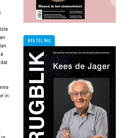
α
tste
van
BESTEL NU
dan
ca
 dat
imte
e in
.