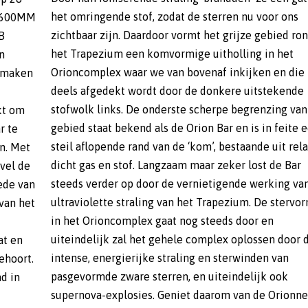
I1600MM
oor ons
B
om
n
t
e maken
en die
kt om
n dit
r te
 een
n. Met
elatief
evel de
de Bar
nede van
 van de
 van het
rvorming
at en
or de
ehoort.
en van
d in
 ook