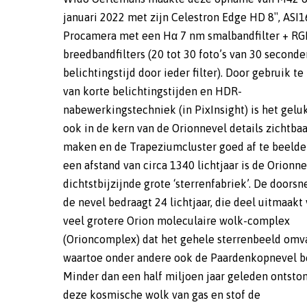
januari 2022 met zijn Celestron Edge HD 8″, AS
het omringende stof, zodat de sterren nu v
Procamera met een Hα 7 nm smalbandfilter + RG
zichtbaar zijn. Daardoor vormt het grijze gebied rond
breedbandfilters (20 tot 30 foto’s van 30 seconde
het Trapezium een komvormige uitholling in he
belichtingstijd door ieder filter). Door gebruik t
Orioncomplex waar we van bovenaf inkijken 
van korte belichtingstijden en HDR-
deels afgedekt wordt door de donkere uitstekende
nabewerkingstechniek (in PixInsight) is het gelu
stofwolk links. De onderste scherpe begrenzing va
ook in de kern van de Orionnevel details zichtbaa
gebied staat bekend als de Orion Bar en is in feite
maken en de Trapeziumcluster goed af te beelde
steil aflopende rand van de ‘kom’, bestaande uit r
een afstand van circa 1340 lichtjaar is de Orionn
dicht gas en stof. Langzaam maar zeker lost 
dichtstbijzijnde grote ‘sterrenfabriek’. De doors
steeds verder op door de vernietigende werking
de nevel bedraagt 24 lichtjaar, die deel uitmaakt
ultraviolette straling van het Trapezium. De ste
veel grotere Orion moleculaire wolk-complex
in het Orioncomplex gaat nog steeds door en
(Orioncomplex) dat het gehele sterrenbeeld omv
uiteindelijk zal het gehele complex oplossen do
waartoe onder andere ook de Paardenkopnevel b
intense, energierijke straling en sterwind
Minder dan een half miljoen jaar geleden ontston
pasgevormde zware sterren, en uiteindelijk
deze kosmische wolk van gas en stof de
supernova-explosies. Geniet daarom van de Orionnevel