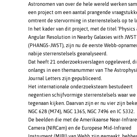
Astronomen van over de hele wereld werken sam
een project om een aantal prangende vraagstukk
omtrent de stervorming in sterrenstelsels op te l
In het kader van dit project, met de titel ‘Physics
Angular Resolution in Nearby Galaxies with JWST
(PHANGS-JWST), zijn nu de eerste Webb-opname
nabije sterrenstelsels geanalyseerd.
Dat heeft 21 onderzoeksverslagen opgeleverd, d
onlangs in een themanummer van The Astrophysi
Journal Letters zijn gepubliceerd.
Het internationale onderzoeksteam bestudeert
negentien schijfvormige sterrenstelsels waar we
tegenaan kijken. Daarvan zijn er nu vier zijn bek
NGC 628 (M74), NGC 1365, NGC 7496 en IC 5332.
De beelden die met de Amerikaanse Near-Infrar
Camera (NIRCam) en de Europese Mid-Infrared
Instrument (MIRI) van Webb zijn gemaakt, hebbe