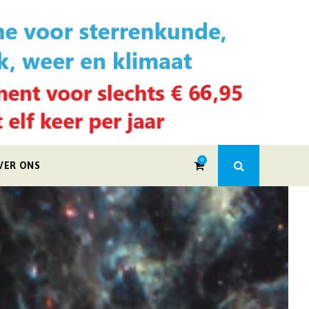
0
VER ONS