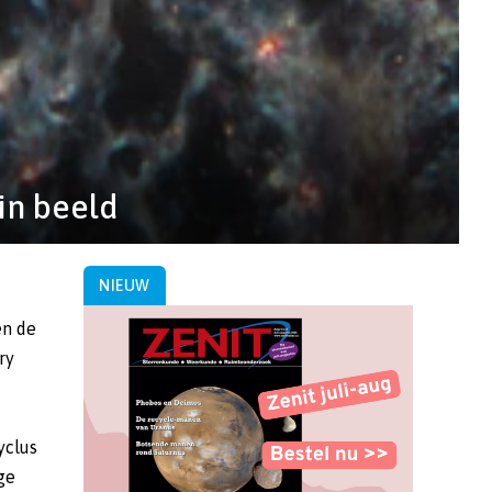
 in beeld
NIEUW
en de
ry
yclus
ge