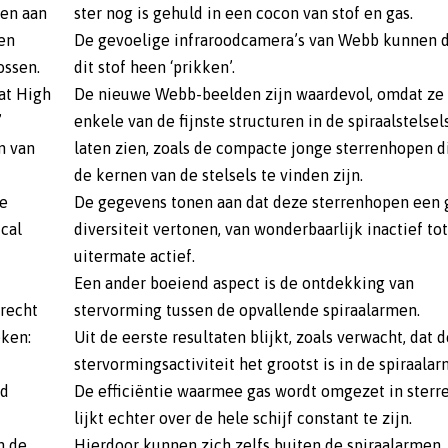
en aan
ster nog is gehuld in een cocon van stof en gas.
en
De gevoelige infraroodcamera’s van Webb kunnen 
ossen.
dit stof heen ‘prikken’.
 at High
De nieuwe Webb-beelden zijn waardevol, omdat ze
’
enkele van de fijnste structuren in de spiraalstelsel
n van
laten zien, zoals de compacte jonge sterrenhopen d
de kernen van de stelsels te vinden zijn.
ie
De gegevens tonen aan dat deze sterrenhopen een 
cal
diversiteit vertonen, van wonderbaarlijk inactief tot
uitermate actief.
Een ander boeiend aspect is de ontdekking van
 recht
stervorming tussen de opvallende spiraalarmen.
eken:
Uit de eerste resultaten blijkt, zoals verwacht, dat 
stervormingsactiviteit het grootst is in de spiraalar
ed
De efficiëntie waarmee gas wordt omgezet in sterr
lijkt echter over de hele schijf constant te zijn.
n de
Hierdoor kunnen zich zelfs buiten de spiraalarmen