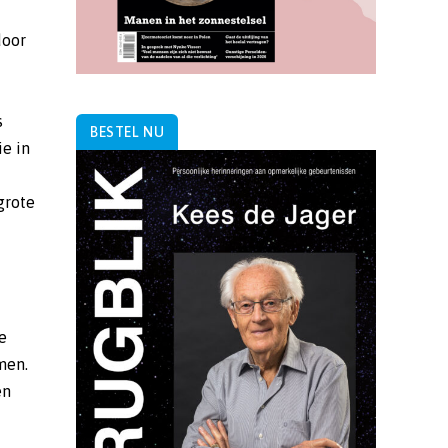
door
s
BESTEL NU
ie in
grote
de
men.
en