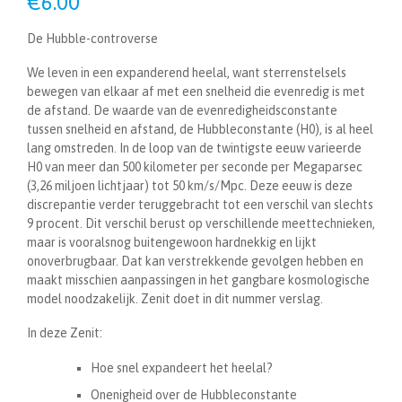
€
6.00
De Hubble-controverse
We leven in een expanderend heelal, want sterrenstelsels
bewegen van elkaar af met een snelheid die evenredig is met
de afstand. De waarde van de evenredigheidsconstante
tussen snelheid en afstand, de Hubbleconstante (H0), is al heel
lang omstreden. In de loop van de twintigste eeuw varieerde
H0 van meer dan 500 kilometer per seconde per Megaparsec
(3,26 miljoen lichtjaar) tot 50 km/s/Mpc. Deze eeuw is deze
discrepantie verder teruggebracht tot een verschil van slechts
9 procent. Dit verschil berust op verschillende meettechnieken,
maar is vooralsnog buitengewoon hardnekkig en lijkt
onoverbrugbaar. Dat kan verstrekkende gevolgen hebben en
maakt misschien aanpassingen in het gangbare kosmologische
model noodzakelijk. Zenit doet in dit nummer verslag.
In deze Zenit:
Hoe snel expandeert het heelal?
Onenigheid over de Hubbleconstante