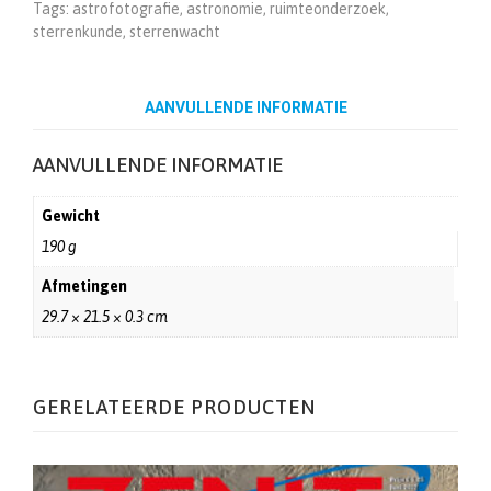
Tags:
astrofotografie
,
astronomie
,
ruimteonderzoek
,
sterrenkunde
,
sterrenwacht
AANVULLENDE INFORMATIE
AANVULLENDE INFORMATIE
Gewicht
190 g
Afmetingen
29.7 × 21.5 × 0.3 cm
GERELATEERDE PRODUCTEN