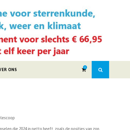
0
VER ONS
telescoop
selen die 2024 in petto heeft, zoals de posities van zon,