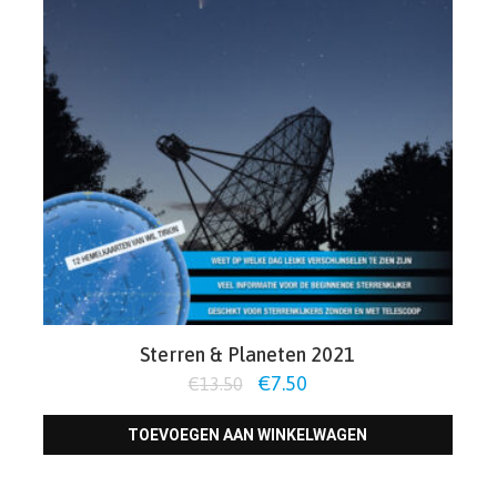
Sterren & Planeten 2021
Oorspronkelijke
Huidige
€
7.50
€
13.50
prijs
prijs
TOEVOEGEN AAN WINKELWAGEN
was:
is:
€13.50.
€7.50.