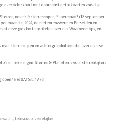
ige overzichtskaart met daarnaast detailkaarten zodat je
 Sterren, nevels & sterrenhopen, Supermaan? (18 september
en per maand in 2024, de meteorenzwermen Perseïden en
evat deze gids korte artikelen over o.a. Waarneemtips, en
s over sterrenkijken en achtergrondinformatie over diverse
oto’s en tekeningen. Sterren & Planeten is voor sterrenkijkers
g doen? Bel 072 531 49 78.
enwacht
,
telescoop
,
verrekijker