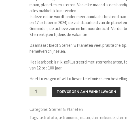
maan, planeten en sterren. Van elke maand is een hand
alles makkelijk kunt vinden.
In deze editie wordt onder meer aandacht besteed aan
en 17 oktober in 2024) de zichtbaarheid van de planet
Geminiden, de actieve zon en het noorderlicht. Verder b
Sterrenkijken tijdens de vakantie.
Daarnaast biedt Sterren & Planeten veel praktische tip
hemelverschijnselen.
Het jaarboek is rijk geïllustreerd met sterrenkaarten, f
van 12 tot 100 jaar.
Heeft u vragen of wilt u liever telefonisch een bestellin
Sterren
TOEVOEGEN AAN WINKELWAGEN
&
Planeten
2024
Categorie:
Sterren & Planeten
aantal
Tags:
astrofoto
,
astronomie
,
maan
,
sterrenkunde
,
sterr