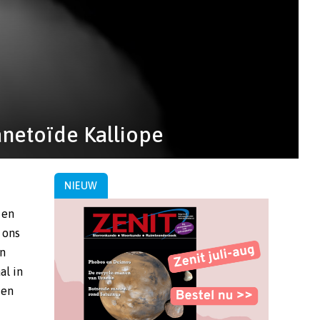
anetoïde Kalliope
NIEUW