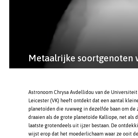
Metaalrijke soortgenoten 
Astronoom Chrysa Avdellidou van de Universiteit
objecten waren die ontstonden uit de schijf van ga
Leicester (VK) heeft ontdekt dat een aantal klein
stof rond de zon die uiteindelijk tot de vorming van on
planetoïden die ruwweg in dezelfde baan om de 
zonnestelsel heeft geleid. Door talrijke botsinge
draaien als de grote planetoïde Kalliope, net als 
samensmeltingen kwam het meeste van dit materiaa
laatste grotendeels uit ijzer bestaan. De ontdekk
planeten terecht, maar in de planetoïdengordel tus
wijst erop dat het moederlichaam waar ze ooit d
Mars en Jupiter zijn miljoenen restanten