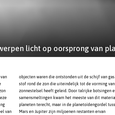
werpen licht op oorsprong van pl
 van
s en
e
s
zon
n en
deze
l in
ing
sen
eel van
 ervan