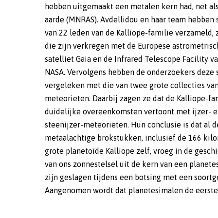
hebben uitgemaakt een metalen kern had, net al
achtergebleven. Vanwege de hoge dichtheid 
aarde (MNRAS). Avdellidou en haar team hebben 
Kalliope vermoedden astronomen al dat deze pla
van 22 leden van de Kalliope-familie verzameld, 
deel heeft uitgemaakt van de kern van zo’n voorm
die zijn verkregen met de Europese astrometrisc
planetesimaal. De ontdekking van haar kleine
satelliet Gaia en de Infrared Telescope Facility v
metaalrijke familieleden versterkt dit vermoeden. H
NASA. Vervolgens hebben de onderzoekers deze 
nieuwe resultaat plaatst het moederlicha
vergeleken met die van twee grote collecties va
Kalliope in de categorie van gedifferentieerde objecte
meteorieten. Daarbij zagen ze dat de Kalliope-fa
waartoe ook de aarde behoort. Deze objecten h
duidelijke overeenkomsten vertoont met ijzer- 
een dichte, metaalrijke kern, omdat het materia
steenijzer-meteorieten. Hun conclusie is dat al 
waaruit ze bestaan heet genoeg was om te smelt
metaalachtige brokstukken, inclusief de 166 kil
waardoor zwaardere elementen, zoals ijzer, na
grote planetoïde Kalliope zelf, vroeg in de gesch
kern zakten steenachtig materiaal aan de buit
van ons zonnestelsel uit de kern van een planete
achterbleef. (EE) (Image credit: Astronomical Insti
zijn geslagen tijdens een botsing met een soortg
Aangenomen wordt dat planetesimalen de eerste