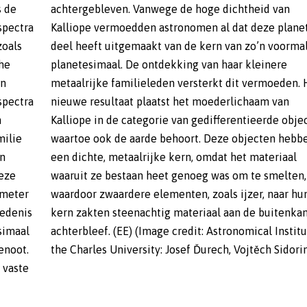
s de
van
spectra
netoïde
zoals
alige
he
re
an
et
spectra
am van
n
n
milie
ebben
en
al
deze
en,
ometer
ar hun
iedenis
enkant
simaal
tute of
enoot.
the Charles University: Josef Ďurech, Vojtěch Sidori
 vaste