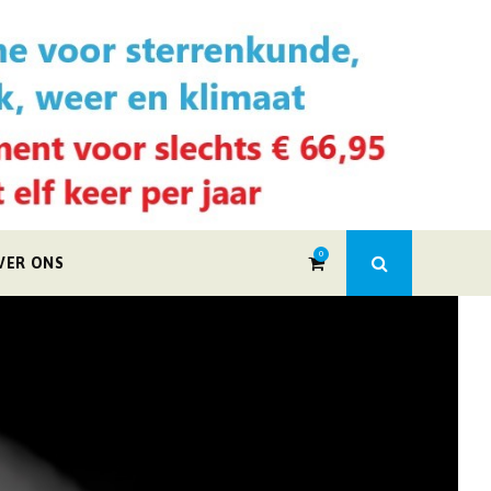
0
VER ONS