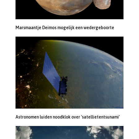
Marsmaantje Deimos mogelijk een wedergeboorte
Astronomen luiden noodklok over ‘satellietentsunami’