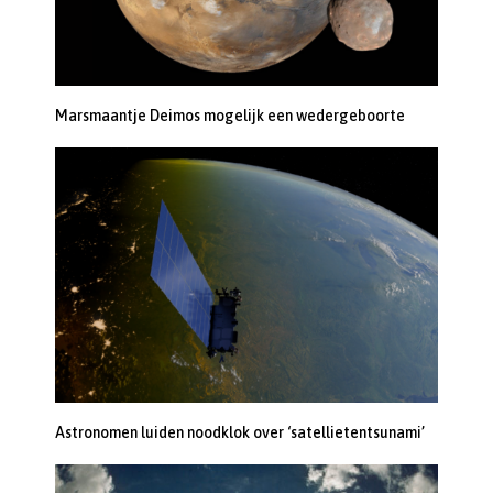
Marsmaantje Deimos mogelijk een wedergeboorte
Astronomen luiden noodklok over ‘satellietentsunami’